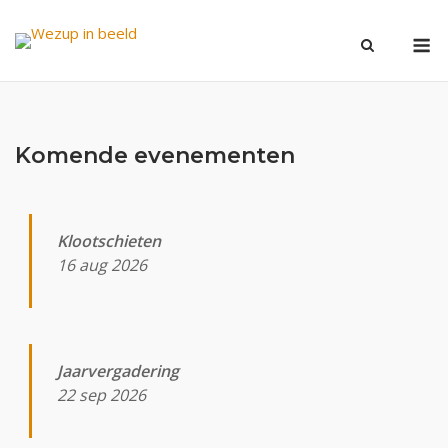
Ga
M
naar
de
inhoud
Komende evenementen
Klootschieten
16 aug 2026
Jaarvergadering
22 sep 2026