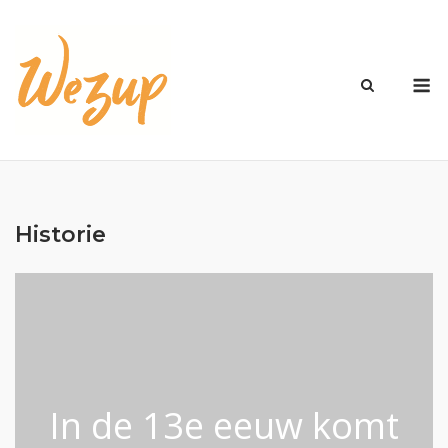
Ga
naar
de
M
inhoud
Historie
In de 13e eeuw komt