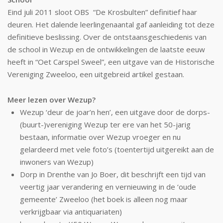
Eind juli 2011 sloot OBS “De Krosbulten” definitief haar
deuren. Het dalende leerlingenaantal gaf aanleiding tot deze
definitieve beslissing. Over de ontstaansgeschiedenis van
de school in Wezup en de ontwikkelingen de laatste eeuw
heeft in “Oet Carspel Sweel”, een uitgave van de Historische
Vereniging Zweeloo, een uitgebreid artikel gestaan.
Meer lezen over Wezup?
Wezup ‘deur de joar’n hen’, een uitgave door de dorps-
(buurt-)vereniging Wezup ter ere van het 50-jarig
bestaan, informatie over Wezup vroeger en nu
gelardeerd met vele foto’s (toentertijd uitgereikt aan de
inwoners van Wezup)
Dorp in Drenthe van Jo Boer, dit beschrijft een tijd van
veertig jaar verandering en vernieuwing in de ‘oude
gemeente’ Zweeloo (het boek is alleen nog maar
verkrijgbaar via antiquariaten)