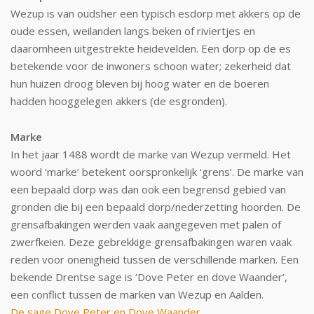
Wezup is van oudsher een typisch esdorp met akkers op de
oude essen, weilanden langs beken of riviertjes en
daaromheen uitgestrekte heidevelden. Een dorp op de es
betekende voor de inwoners schoon water; zekerheid dat
hun huizen droog bleven bij hoog water en de boeren
hadden hooggelegen akkers (de esgronden).
Marke
In het jaar 1488 wordt de marke van Wezup vermeld. Het
woord ‘marke’ betekent oorspronkelijk ‘grens’. De marke van
een bepaald dorp was dan ook een begrensd gebied van
gronden die bij een bepaald dorp/nederzetting hoorden. De
grensafbakingen werden vaak aangegeven met palen of
zwerfkeien. Deze gebrekkige grensafbakingen waren vaak
reden voor onenigheid tussen de verschillende marken. Een
bekende Drentse sage is ‘Dove Peter en dove Waander’,
een conflict tussen de marken van Wezup en Aalden.
De sage Dove Peter en Dove Waander