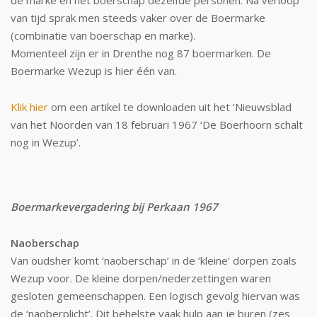
de marke en het boerschap dezelfde personen. Na verloop
van tijd sprak men steeds vaker over de Boermarke
(combinatie van boerschap en marke).
Momenteel zijn er in Drenthe nog 87 boermarken. De
Boermarke Wezup is hier één van.
Klik hier
om een artikel te downloaden uit het ‘Nieuwsblad
van het Noorden van 18 februari 1967 ‘De Boerhoorn schalt
nog in Wezup’.
Boermarkevergadering bij Perkaan 1967
Naoberschap
Van oudsher komt ‘naoberschap’ in de ‘kleine’ dorpen zoals
Wezup voor. De kleine dorpen/nederzettingen waren
gesloten gemeenschappen. Een logisch gevolg hiervan was
de ‘naoberplicht’. Dit behelste vaak hulp aan je buren (zes