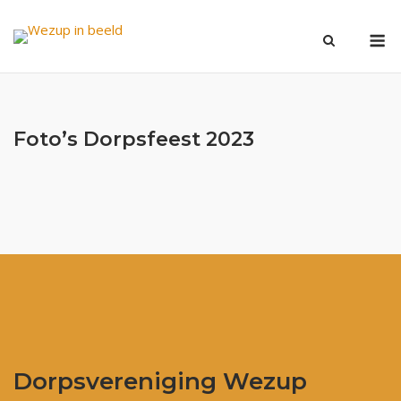
Ga
M
naar
de
inhoud
Foto’s Dorpsfeest 2023
Dorpsvereniging Wezup