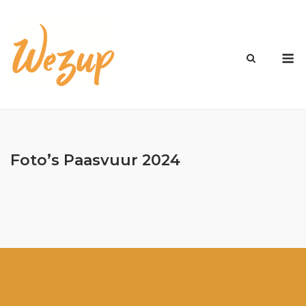
Ga
naar
de
M
inhoud
Foto’s Paasvuur 2024