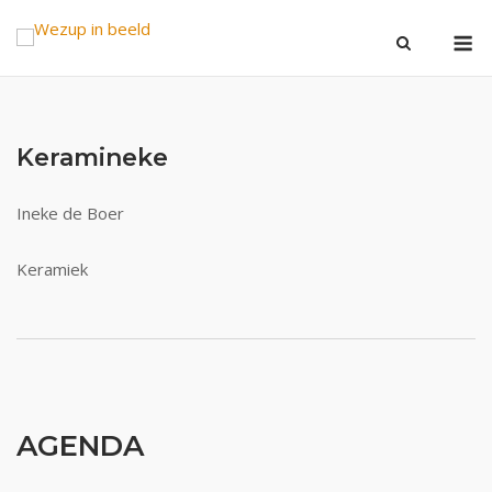
Ga
M
naar
de
inhoud
Keramineke
Ineke de Boer
Keramiek
AGENDA