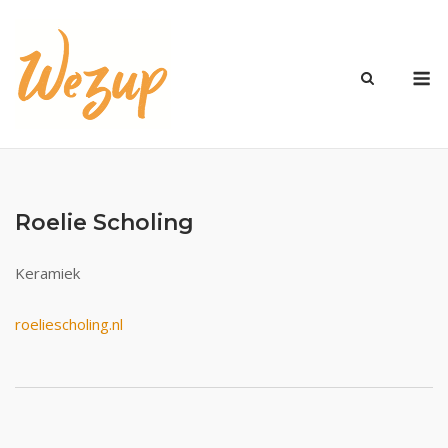
Ga
naar
de
M
inhoud
Roelie Scholing
Keramiek
roeliescholing.nl