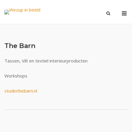
Ga
M
naar
de
inhoud
The Barn
Tassen, Vilt en textiel interieurproducten
Workshops
studiothebarn.nl