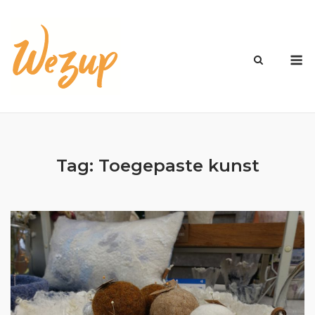
Ga
naar
de
M
inhoud
Tag:
Toegepaste kunst