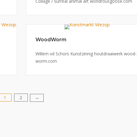
Collage / surreal animal art wondrousgoose.com
WoodWorm
Willem vd Schors Kunstzinnig houtdraaiwerk wood-
worm.com
1
2
→