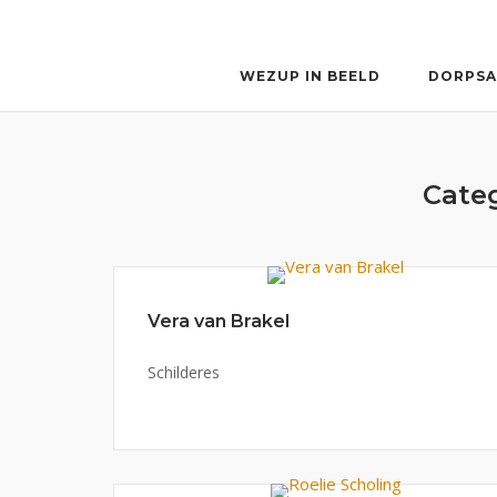
Ga
naar
de
WEZUP IN BEELD
DORPSA
inhoud
Cate
Vera van Brakel
Schilderes