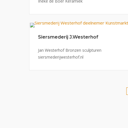
Ineke de Boer Keramiek
Siersmederij J.Westerhof
Jan Westerhof Bronzen sculpturen
siersmederijwesterhof.nl
Berichten
paginering