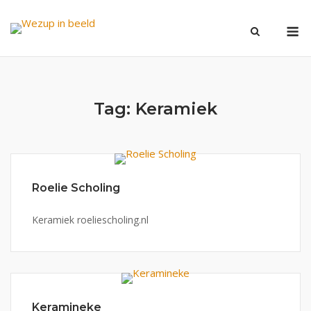
Ga
M
naar
de
inhoud
Tag:
Keramiek
Roelie Scholing
Keramiek roeliescholing.nl
Keramineke